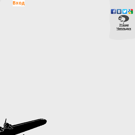
Вход
Утащи
Чипльдук