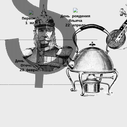
День рождения
Первомай
Ильича
1 мая
22 апреля
День Защитника
Отечества
День шмеля 2010
23 февраля