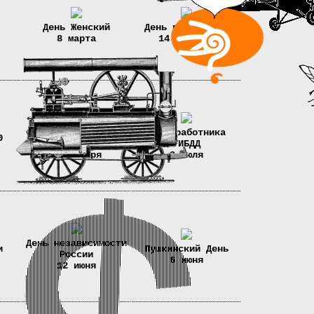
День Женский
День влюбленных
8 марта
14 февраля
День учителя-
День работника
0
мучителя
ГИБДД
5 октября
3 июля
День независимости
и
Пушкинский День
России
6 июня
12 июня