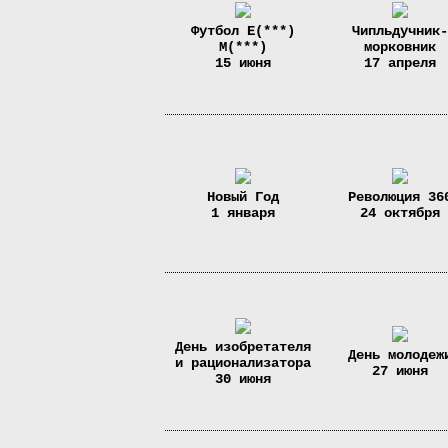
Футбол Е(***)
Чипльдучник-
М(***)
морковник
15 июня
17 апреля
Новый Год
Революция 36
1 января
24 октября
День изобретателя
День молодеж
и рационализатора
27 июня
30 июня